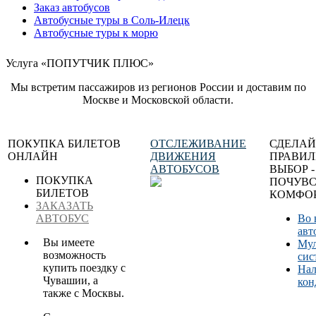
Заказ автобусов
Автобусные туры в Соль-Илецк
Автобусные туры к морю
Услуга «ПОПУТЧИК ПЛЮС»
Мы встретим пассажиров из регионов России и доставим по
Москве и Московской области.
ПОКУПКА БИЛЕТОВ
ОТСЛЕЖИВАНИЕ
СДЕЛАЙ
ОНЛАЙН
ДВИЖЕНИЯ
ПРАВИ
АВТОБУСОВ
ВЫБОР -
ПОКУПКА
ПОЧУВС
БИЛЕТОВ
КОМФОР
ЗАКАЗАТЬ
АВТОБУС
Во 
авт
Вы имеете
Мул
возможность
сис
купить поездку с
Нал
Чувашии, а
кон
также с Москвы.