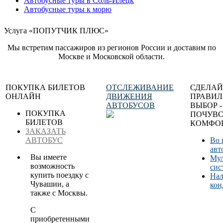
Автобусные туры в Соль-Илецк
Автобусные туры к морю
Услуга «ПОПУТЧИК ПЛЮС»
Мы встретим пассажиров из регионов России и доставим по
Москве и Московской области.
ПОКУПКА БИЛЕТОВ
ОТСЛЕЖИВАНИЕ
СДЕЛАЙ
ОНЛАЙН
ДВИЖЕНИЯ
ПРАВИ
АВТОБУСОВ
ВЫБОР -
ПОКУПКА
ПОЧУВС
БИЛЕТОВ
КОМФОР
ЗАКАЗАТЬ
АВТОБУС
Во 
авт
Вы имеете
Мул
возможность
сис
купить поездку с
Нал
Чувашии, а
кон
также с Москвы.
С
приобретенными